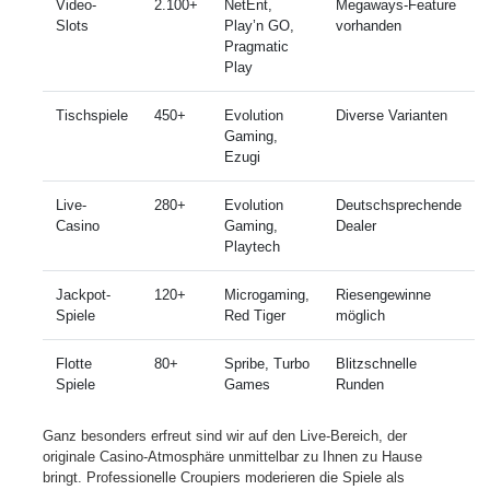
Video-
2.100+
NetEnt,
Megaways-Feature
Slots
Play’n GO,
vorhanden
Pragmatic
Play
Tischspiele
450+
Evolution
Diverse Varianten
Gaming,
Ezugi
Live-
280+
Evolution
Deutschsprechende
Casino
Gaming,
Dealer
Playtech
Jackpot-
120+
Microgaming,
Riesengewinne
Spiele
Red Tiger
möglich
Flotte
80+
Spribe, Turbo
Blitzschnelle
Spiele
Games
Runden
Ganz besonders erfreut sind wir auf den Live-Bereich, der
originale Casino-Atmosphäre unmittelbar zu Ihnen zu Hause
bringt. Professionelle Croupiers moderieren die Spiele als