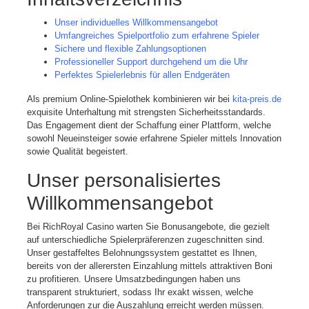
Unser individuelles Willkommensangebot
Umfangreiches Spielportfolio zum erfahrene Spieler
Sichere und flexible Zahlungsoptionen
Professioneller Support durchgehend um die Uhr
Perfektes Spielerlebnis für allen Endgeräten
Als premium Online-Spielothek kombinieren wir bei
kita-preis.de
exquisite Unterhaltung mit strengsten Sicherheitsstandards.
Das Engagement dient der Schaffung einer Plattform, welche
sowohl Neueinsteiger sowie erfahrene Spieler mittels Innovation
sowie Qualität begeistert.
Unser personalisiertes
Willkommensangebot
Bei RichRoyal Casino warten Sie Bonusangebote, die gezielt
auf unterschiedliche Spielerpräferenzen zugeschnitten sind.
Unser gestaffeltes Belohnungssystem gestattet es Ihnen,
bereits von der allerersten Einzahlung mittels attraktiven Boni
zu profitieren. Unsere Umsatzbedingungen haben uns
transparent strukturiert, sodass Ihr exakt wissen, welche
Anforderungen zur die Auszahlung erreicht werden müssen.