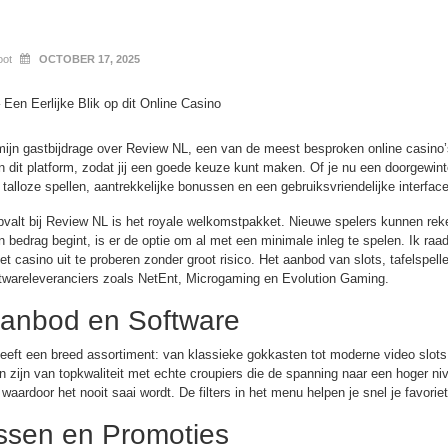
or
ed
ON
oot
OCTOBER 17, 2025
Een Eerlijke Blik op dit Online Casino
ijn gastbijdrage over Review NL, een van de meest besproken online casino’s
 dit platform, zodat jij een goede keuze kunt maken. Of je nu een doorgewinte
 talloze spellen, aantrekkelijke bonussen en een gebruiksvriendelijke interface
pvalt bij Review NL is het royale welkomstpakket. Nieuwe spelers kunnen reken
n bedrag begint, is er de optie om al met een minimale inleg te spelen. Ik ra
et casino uit te proberen zonder groot risico. Het aanbod van slots, tafelspe
twareleveranciers zoals NetEnt, Microgaming en Evolution Gaming.
anbod en Software
eft een breed assortiment: van klassieke gokkasten tot moderne video slots, 
n zijn van topkwaliteit met echte croupiers die de spanning naar een hoger niv
waardoor het nooit saai wordt. De filters in het menu helpen je snel je favoriet
sen en Promoties