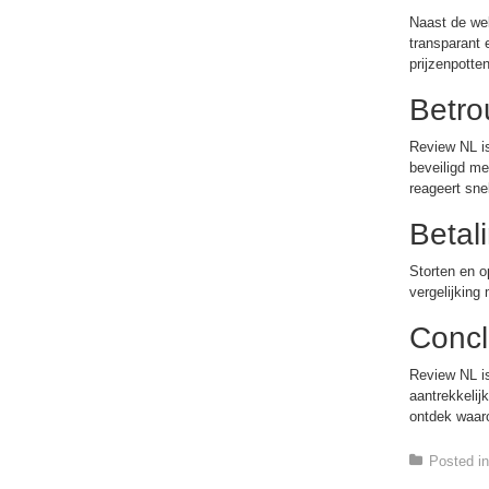
Naast de wel
transparant 
prijzenpotten
Betro
Review NL is
beveiligd me
reageert snel
Betal
Storten en o
vergelijking
Concl
Review NL is
aantrekkelij
ontdek waaro
Posted i