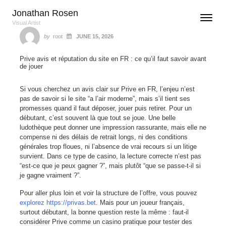
Skip to content
Jonathan Rosen
Toggle n
Menu
Visual Artist
Author
Posted
ON
by
root
JUNE 15, 2026
Prive avis et réputation du site en FR : ce qu’il faut savoir avant
de jouer
Si vous cherchez un avis clair sur Prive en FR, l’enjeu n’est
pas de savoir si le site “a l’air moderne”, mais s’il tient ses
promesses quand il faut déposer, jouer puis retirer. Pour un
débutant, c’est souvent là que tout se joue. Une belle
ludothèque peut donner une impression rassurante, mais elle ne
compense ni des délais de retrait longs, ni des conditions
générales trop floues, ni l’absence de vrai recours si un litige
survient. Dans ce type de casino, la lecture correcte n’est pas
“est-ce que je peux gagner ?”, mais plutôt “que se passe-t-il si
je gagne vraiment ?”.
Pour aller plus loin et voir la structure de l’offre, vous pouvez
explorez https://privas.bet
. Mais pour un joueur français,
surtout débutant, la bonne question reste la même : faut-il
considérer Prive comme un casino pratique pour tester des