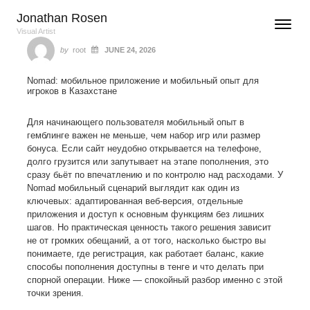
Skip to content
Jonathan Rosen
Toggle n
Menu
Visual Artist
Author
Posted
ON
by
root
JUNE 24, 2026
Nomad: мобильное приложение и мобильный опыт для
игроков в Казахстане
Для начинающего пользователя мобильный опыт в
гемблинге важен не меньше, чем набор игр или размер
бонуса. Если сайт неудобно открывается на телефоне,
долго грузится или запутывает на этапе пополнения, это
сразу бьёт по впечатлению и по контролю над расходами. У
Nomad мобильный сценарий выглядит как один из
ключевых: адаптированная веб-версия, отдельные
приложения и доступ к основным функциям без лишних
шагов. Но практическая ценность такого решения зависит
не от громких обещаний, а от того, насколько быстро вы
понимаете, где регистрация, как работает баланс, какие
способы пополнения доступны в тенге и что делать при
спорной операции. Ниже — спокойный разбор именно с этой
точки зрения.