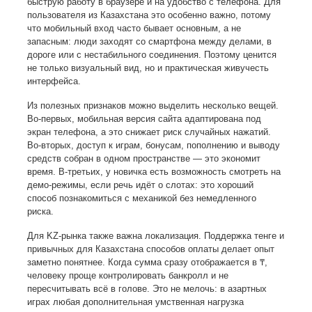
быструю работу в браузере и на удобство с телефона. Для
пользователя из Казахстана это особенно важно, потому
что мобильный вход часто бывает основным, а не
запасным: люди заходят со смартфона между делами, в
дороге или с нестабильного соединения. Поэтому ценится
не только визуальный вид, но и практическая живучесть
интерфейса.
Из полезных признаков можно выделить несколько вещей.
Во-первых, мобильная версия сайта адаптирована под
экран телефона, а это снижает риск случайных нажатий.
Во-вторых, доступ к играм, бонусам, пополнению и выводу
средств собран в одном пространстве — это экономит
время. В-третьих, у новичка есть возможность смотреть на
демо-режимы, если речь идёт о слотах: это хороший
способ познакомиться с механикой без немедленного
риска.
Для KZ-рынка также важна локализация. Поддержка тенге и
привычных для Казахстана способов оплаты делает опыт
заметно понятнее. Когда сумма сразу отображается в ₸,
человеку проще контролировать банкролл и не
пересчитывать всё в голове. Это не мелочь: в азартных
играх любая дополнительная умственная нагрузка