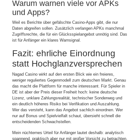
Warum warnen viele vor APKs
und Apps?
Weil es Berichte über gefälschte Casino-Apps gibt, die nur
Daten abgreifen sollen. Zusätzlich verlangen APKs manchmal
Zugriffsrechte, die für ein Glücksspielangebot unnötig sind. Das
ist für Anfänger ein klares Warnsignal.
Fazit: ehrliche Einordnung
statt Hochglanzversprechen
Nagad Casino wirkt auf den ersten Blick wie ein freieres,
weniger reguliertes Gegenmodell zum deutschen Markt. Genau
das macht die Plattform für manche interessant. Für Spieler in
DE ist aber der Preis dieser Freiheit hoch: keine deutsche
Lizenz, unklare Zahlungsrealität, technischer Sonderweg und
ein deutlich höheres Risiko bei Verifikation und Auszahlung.
Wer das versteht, kann das Angebot sachlich einordnen. Wer
nur auf Bonus und Spielvielfalt schaut, übersieht schnell die
entscheidenden Schwachstellen.
Mein nüchternes Urteil für Anfänger lautet deshalb: analytisch
spannend, praktisch aber nur mit großer Vorsicht zu betrachten.