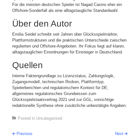
Für die meisten deutschen Spieler ist Nagad Casino eher ein
Offshore-Sonderfall als eine alltagstaugliche Standardwahl.
Über den Autor
Emilia Seidel schreibt seit Jahren über Glücksspielmärkte,
Plattformstrukturen und die praktischen Unterschiede zwischen
regulierten und Offshore-Angeboten. Ihr Fokus liegt auf klaren,
alltagstauglichen Einordnungen für Einsteiger in Deutschland.
Quellen
Interne Faktengrundlage zu Lizenzstatus, Zahlungslogik,
Zugangsmodell, technischen Risiken, Plattformtyp,
Spielerberichten und regulatorischem Kontext für DE;
allgemeines regulatorisches Grundwissen zum
Glücksspielstaatsvertrag 2021 und zur GGL; vorsichtige
redaktionelle Synthese ohne zusätzliche unbestätigte Angaben.
Posted in
Uncategorized
Post navigation
Previous
Next