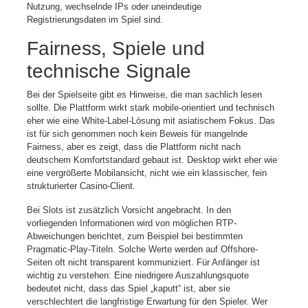
Nutzung, wechselnde IPs oder uneindeutige
Registrierungsdaten im Spiel sind.
Fairness, Spiele und
technische Signale
Bei der Spielseite gibt es Hinweise, die man sachlich lesen
sollte. Die Plattform wirkt stark mobile-orientiert und technisch
eher wie eine White-Label-Lösung mit asiatischem Fokus. Das
ist für sich genommen noch kein Beweis für mangelnde
Fairness, aber es zeigt, dass die Plattform nicht nach
deutschem Komfortstandard gebaut ist. Desktop wirkt eher wie
eine vergrößerte Mobilansicht, nicht wie ein klassischer, fein
strukturierter Casino-Client.
Bei Slots ist zusätzlich Vorsicht angebracht. In den
vorliegenden Informationen wird von möglichen RTP-
Abweichungen berichtet, zum Beispiel bei bestimmten
Pragmatic-Play-Titeln. Solche Werte werden auf Offshore-
Seiten oft nicht transparent kommuniziert. Für Anfänger ist
wichtig zu verstehen: Eine niedrigere Auszahlungsquote
bedeutet nicht, dass das Spiel „kaputt“ ist, aber sie
verschlechtert die langfristige Erwartung für den Spieler. Wer