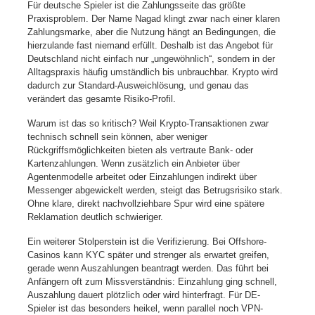
Für deutsche Spieler ist die Zahlungsseite das größte
Praxisproblem. Der Name Nagad klingt zwar nach einer klaren
Zahlungsmarke, aber die Nutzung hängt an Bedingungen, die
hierzulande fast niemand erfüllt. Deshalb ist das Angebot für
Deutschland nicht einfach nur „ungewöhnlich“, sondern in der
Alltagspraxis häufig umständlich bis unbrauchbar. Krypto wird
dadurch zur Standard-Ausweichlösung, und genau das
verändert das gesamte Risiko-Profil.
Warum ist das so kritisch? Weil Krypto-Transaktionen zwar
technisch schnell sein können, aber weniger
Rückgriffsmöglichkeiten bieten als vertraute Bank- oder
Kartenzahlungen. Wenn zusätzlich ein Anbieter über
Agentenmodelle arbeitet oder Einzahlungen indirekt über
Messenger abgewickelt werden, steigt das Betrugsrisiko stark.
Ohne klare, direkt nachvollziehbare Spur wird eine spätere
Reklamation deutlich schwieriger.
Ein weiterer Stolperstein ist die Verifizierung. Bei Offshore-
Casinos kann KYC später und strenger als erwartet greifen,
gerade wenn Auszahlungen beantragt werden. Das führt bei
Anfängern oft zum Missverständnis: Einzahlung ging schnell,
Auszahlung dauert plötzlich oder wird hinterfragt. Für DE-
Spieler ist das besonders heikel, wenn parallel noch VPN-