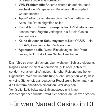
Streitfall schwerer durchsetzen.
VPN-Problematik:
Berichte deuten darauf hin, dass
wechselnde IPs später als Regelverstoß ausgelegt
werden können.
App-Risiko:
Es existieren Berichte über gefälschte
Apps, die Daten abgreifen sollen.
Kontakt- und Berechtigungsrisiko:
APK-Installationen
können mehr Zugriffe verlangen, als für ein Casino
sinnvoll wären.
Keine deutschen Schutzsysteme:
Kein OASIS, kein
LUGAS, kein vertrauter Rechtsrahmen.
Agentenmodelle:
Wenn Einzahlungen über Dritte
laufen, fehlt oft die klare Nachvollziehbarkeit.
Das führt zu einer einfachen, aber wichtigen Schlussfolgerung:
Nagad Casino ist nicht automatisch „gut“ oder „schlecht“,
sondern vor allem ein Angebot mit hoher Reibung und hohem
Eigenrisiko. Wer nur Unterhaltung sucht und genau weiß, dass
er keine Sicherheit aus deutscher Regulierung bekommt, kann
die Plattform analytisch einordnen. Wer dagegen
Verlässlichkeit, bekannte Zahlungswege und klare
Ansprechpartner erwartet, wird hier schnell an Grenzen stoßen.
Für wen Nagad Casino in DE