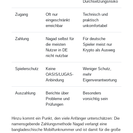
Durchsetzungsrisiko
Zugang
Oft nur
Technisch und
eingeschränkt
praktisch
erreichbar
unkomfortabel
Zahlung
Nagad selbst für
Für deutsche
die meisten
Spieler meist nur
Nutzer in DE
Krypto als Ausweg
nicht nutzbar
Spielerschutz
Keine
Weniger Schutz,
OASIS/LUGAS-
mehr
Anbindung
Eigenverantwortung
Auszahlung
Berichte über
Besonders
Probleme und
vorsichtig sein
Prüfungen
Hinzu kommt ein Punkt, den viele Anfänger unterschätzen: Die
namensgebende Zahlungsmethode Nagad verlangt eine
bangladeschische Mobilfunknummer und ist damit für die große