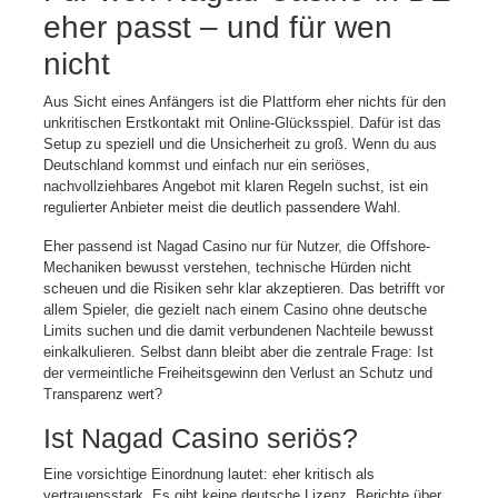
eher passt – und für wen
nicht
Aus Sicht eines Anfängers ist die Plattform eher nichts für den
unkritischen Erstkontakt mit Online-Glücksspiel. Dafür ist das
Setup zu speziell und die Unsicherheit zu groß. Wenn du aus
Deutschland kommst und einfach nur ein seriöses,
nachvollziehbares Angebot mit klaren Regeln suchst, ist ein
regulierter Anbieter meist die deutlich passendere Wahl.
Eher passend ist Nagad Casino nur für Nutzer, die Offshore-
Mechaniken bewusst verstehen, technische Hürden nicht
scheuen und die Risiken sehr klar akzeptieren. Das betrifft vor
allem Spieler, die gezielt nach einem Casino ohne deutsche
Limits suchen und die damit verbundenen Nachteile bewusst
einkalkulieren. Selbst dann bleibt aber die zentrale Frage: Ist
der vermeintliche Freiheitsgewinn den Verlust an Schutz und
Transparenz wert?
Ist Nagad Casino seriös?
Eine vorsichtige Einordnung lautet: eher kritisch als
vertrauensstark. Es gibt keine deutsche Lizenz, Berichte über