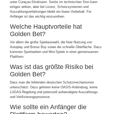
unter Curaçao-Strukturen. Seriös im technischen Sinn kann
einiges wirken, aber bei Lizenz, Schutzsystemen und
Auszahlungserfahrungen bleibt ein klarer Vorbehalt. Für
Anfänger ist das wichtig einzuordnen.
Welche Hauptvorteile hat
Golden Bet?
Vor allem die große Spielauswahl, die freie Nutzung von
Autoplay und Bonus Buy sowie die schnelle Oberfläche. Dazu
kommen Sportwetten und Mini-Spiele in einer gemeinsamen
Plattform.
Was ist das größte Risiko bei
Golden Bet?
Dass man die fehlenden deutschen Schutzmechanismen
unterschätzt. Dazu gehören keine OASIS-Anbindung, keine
LUGAS-Regelung und potenziell aufwendigere Auszahlungs-
und Verifizierungsprozesse.
Wie sollte ein Anfänger die