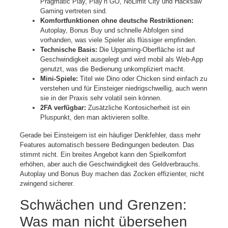
Pragmatic Play, Play’n GO, NoLimit City und Hacksaw
Gaming vertreten sind.
Komfortfunktionen ohne deutsche Restriktionen:
Autoplay, Bonus Buy und schnelle Abfolgen sind
vorhanden, was viele Spieler als flüssiger empfinden.
Technische Basis:
Die Upgaming-Oberfläche ist auf
Geschwindigkeit ausgelegt und wird mobil als Web-App
genutzt, was die Bedienung unkompliziert macht.
Mini-Spiele:
Titel wie Dino oder Chicken sind einfach zu
verstehen und für Einsteiger niedrigschwellig, auch wenn
sie in der Praxis sehr volatil sein können.
2FA verfügbar:
Zusätzliche Kontosicherheit ist ein
Pluspunkt, den man aktivieren sollte.
Gerade bei Einsteigern ist ein häufiger Denkfehler, dass mehr
Features automatisch bessere Bedingungen bedeuten. Das
stimmt nicht. Ein breites Angebot kann den Spielkomfort
erhöhen, aber auch die Geschwindigkeit des Geldverbrauchs.
Autoplay und Bonus Buy machen das Zocken effizienter, nicht
zwingend sicherer.
Schwächen und Grenzen:
Was man nicht übersehen