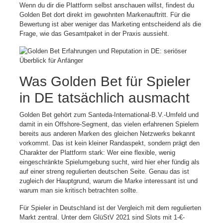
Wenn du dir die Plattform selbst anschauen willst, findest du
Golden Bet dort direkt im gewohnten Markenauftritt. Für die
Bewertung ist aber weniger das Marketing entscheidend als die
Frage, wie das Gesamtpaket in der Praxis aussieht.
Was Golden Bet für Spieler
in DE tatsächlich ausmacht
Golden Bet gehört zum Santeda-International-B.V.-Umfeld und
damit in ein Offshore-Segment, das vielen erfahrenen Spielern
bereits aus anderen Marken des gleichen Netzwerks bekannt
vorkommt. Das ist kein kleiner Randaspekt, sondern prägt den
Charakter der Plattform stark: Wer eine flexible, wenig
eingeschränkte Spielumgebung sucht, wird hier eher fündig als
auf einer streng regulierten deutschen Seite. Genau das ist
zugleich der Hauptgrund, warum die Marke interessant ist und
warum man sie kritisch betrachten sollte.
Für Spieler in Deutschland ist der Vergleich mit dem regulierten
Markt zentral. Unter dem GlüStV 2021 sind Slots mit 1-€-