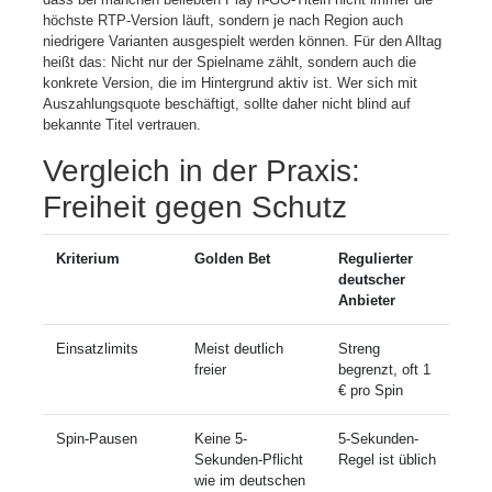
höchste RTP-Version läuft, sondern je nach Region auch
niedrigere Varianten ausgespielt werden können. Für den Alltag
heißt das: Nicht nur der Spielname zählt, sondern auch die
konkrete Version, die im Hintergrund aktiv ist. Wer sich mit
Auszahlungsquote beschäftigt, sollte daher nicht blind auf
bekannte Titel vertrauen.
Vergleich in der Praxis:
Freiheit gegen Schutz
Kriterium
Golden Bet
Regulierter
deutscher
Anbieter
Einsatzlimits
Meist deutlich
Streng
freier
begrenzt, oft 1
€ pro Spin
Spin-Pausen
Keine 5-
5-Sekunden-
Sekunden-Pflicht
Regel ist üblich
wie im deutschen