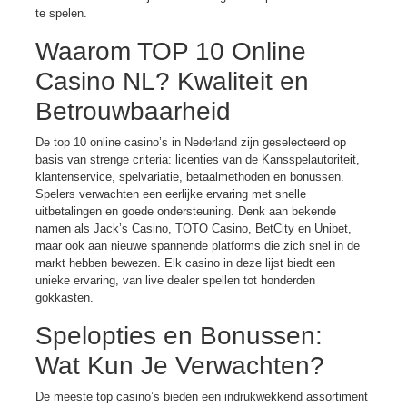
te spelen.
Waarom TOP 10 Online
Casino NL? Kwaliteit en
Betrouwbaarheid
De top 10 online casino’s in Nederland zijn geselecteerd op
basis van strenge criteria: licenties van de Kansspelautoriteit,
klantenservice, spelvariatie, betaalmethoden en bonussen.
Spelers verwachten een eerlijke ervaring met snelle
uitbetalingen en goede ondersteuning. Denk aan bekende
namen als Jack’s Casino, TOTO Casino, BetCity en Unibet,
maar ook aan nieuwe spannende platforms die zich snel in de
markt hebben bewezen. Elk casino in deze lijst biedt een
unieke ervaring, van live dealer spellen tot honderden
gokkasten.
Spelopties en Bonussen:
Wat Kun Je Verwachten?
De meeste top casino’s bieden een indrukwekkend assortiment