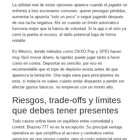
La utilidad real de estas opciones aparece cuando el jugador se
enfrenta a tres escenarios comunes: querer perseguir pérdidas,
aumentar la apuesta “solo un poco” o seguir jugando después
de una racha negativa. Ahí es cuando un límite automático
funciona mejor que la fuerza de voluntad. Si la app o el sitio ya
cerró la puerta al exceso, el daño potencial baja de forma
notable.
En México, donde métodos como OXXO Pay y SPEI hacen
muy fácil mover dinero, la rapidez puede jugar tanto a favor
como en contra. Depositar es sencillo; por eso es
recomendable que el tope de depósito exista antes de que
aparezca la tentación. Una regla sana para principiantes es
esta: si todavía no sabes cuánto estás dispuesto a perder sin
afectar gastos básicos, no empieces con un monto alto.
Riesgos, trade-offs y límites
que debes tener presentes
Todo casino online tiene un equilibrio entre comodidad y
control. Brazino 777 no es la excepción. Su principal ventaja
operativa es que simplifica el acceso y centraliza varios
servicios en una misma cuenta, pero el costo potencial está en