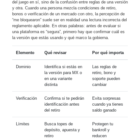
del juego en sí, sino de la confusión entre reglas de una versión
y otra. Cuando una persona mezcla condiciones de retiro,
bonos o verificación de un mercado con otro, la percepción de
“me bloquearon” suele ser en realidad una lectura incorrecta del
reglamento aplicable. En otras palabras: antes de evaluar si
una plataforma es “segura”, primero hay que confirmar cuál es
la versión que estás usando y qué marco la gobierna.
Elemento
Qué revisar
Por qué importa
Dominio
Identifica si estás en
Las reglas de
la versión para MX o
retiro, bono y
en una variante
soporte pueden
distinta
cambiar
Verificación
Confirma si te pedirán
Evita sorpresas
identificación antes
cuando ya tienes
del retiro
saldo ganado
Límites
Busca topes de
Protegen tu
depósito, apuesta y
bankroll y
retiro
reducen