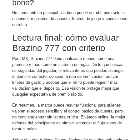
bono?
No como criterio principal. Un bono puede ser útil, pero solo si
entiendes requisitos de apuesta, límites de juego y condiciones
de retiro.
Lectura final: cómo evaluar
Brazino 777 con criterio
Para MX, Brazino 777 debe analizarse menos como una
promesa y más como un sistema de reglas. Si lo que buscas
es seguridad del jugador, lo relevante es que puedas distinguir
el dominio correcto, conocer la ruta de verificación, activar
límites de gasto y aceptar que el retiro puede requerir más
validación que el depósito. Esa visión te protege mejor que
cualquier expectativa de premio rápido.
En resumen, la marca puede resultar funcional para quienes
valoran el acceso sencillo y el control básico de cuenta, pero
no conviene entrar sin lectura crítica. En juego online, la mejor
defensa del principiante es simple: entender el flujo antes de
tocar el saldo.
Sobre el autor: Adriana Reyes. Redacción analítica enfocada en