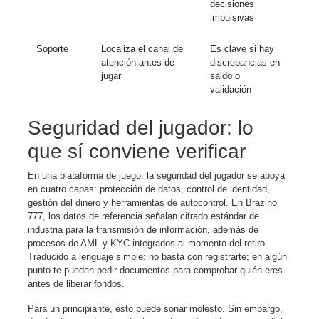
decisiones
impulsivas
Soporte
Localiza el canal de
Es clave si hay
atención antes de
discrepancias en
jugar
saldo o
validación
Seguridad del jugador: lo
que sí conviene verificar
En una plataforma de juego, la seguridad del jugador se apoya
en cuatro capas: protección de datos, control de identidad,
gestión del dinero y herramientas de autocontrol. En Brazino
777, los datos de referencia señalan cifrado estándar de
industria para la transmisión de información, además de
procesos de AML y KYC integrados al momento del retiro.
Traducido a lenguaje simple: no basta con registrarte; en algún
punto te pueden pedir documentos para comprobar quién eres
antes de liberar fondos.
Para un principiante, esto puede sonar molesto. Sin embargo,