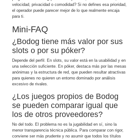
velocidad, privacidad o comodidad? Si no defines esa prioridad,
el operador puede parecer mejor de lo que realmente encaja
para ti.
Mini-FAQ
¿Bodog tiene más valor por sus
slots o por su póker?
Depende del perfil. En slots, su valor está en la usabilidad y en
una selección suficiente. En póker, destaca más por las mesas
anónimas y la estructura de red, que pueden resultar atractivas
para quienes no quieren un entorno dominado por análisis
excesivo de rivales.
¿Los juegos propios de Bodog
se pueden comparar igual que
los de otros proveedores?
No del todo. El problema no es la jugabilidad en sí, sino la
menor transparencia técnica pública. Para comparar con rigor,
conviene ser más prudente y no asumir que todos los títulos