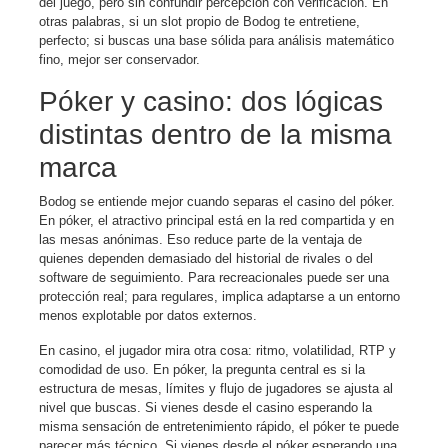
del juego, pero sin confundir percepción con verificación. En
otras palabras, si un slot propio de Bodog te entretiene,
perfecto; si buscas una base sólida para análisis matemático
fino, mejor ser conservador.
Póker y casino: dos lógicas
distintas dentro de la misma
marca
Bodog se entiende mejor cuando separas el casino del póker.
En póker, el atractivo principal está en la red compartida y en
las mesas anónimas. Eso reduce parte de la ventaja de
quienes dependen demasiado del historial de rivales o del
software de seguimiento. Para recreacionales puede ser una
protección real; para regulares, implica adaptarse a un entorno
menos explotable por datos externos.
En casino, el jugador mira otra cosa: ritmo, volatilidad, RTP y
comodidad de uso. En póker, la pregunta central es si la
estructura de mesas, límites y flujo de jugadores se ajusta al
nivel que buscas. Si vienes desde el casino esperando la
misma sensación de entretenimiento rápido, el póker te puede
parecer más técnico. Si vienes desde el póker esperando una