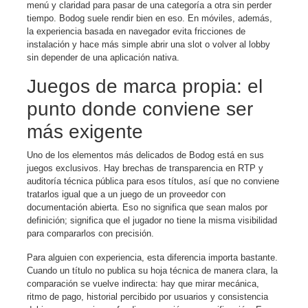
menú y claridad para pasar de una categoría a otra sin perder
tiempo. Bodog suele rendir bien en eso. En móviles, además,
la experiencia basada en navegador evita fricciones de
instalación y hace más simple abrir una slot o volver al lobby
sin depender de una aplicación nativa.
Juegos de marca propia: el
punto donde conviene ser
más exigente
Uno de los elementos más delicados de Bodog está en sus
juegos exclusivos. Hay brechas de transparencia en RTP y
auditoría técnica pública para esos títulos, así que no conviene
tratarlos igual que a un juego de un proveedor con
documentación abierta. Eso no significa que sean malos por
definición; significa que el jugador no tiene la misma visibilidad
para compararlos con precisión.
Para alguien con experiencia, esta diferencia importa bastante.
Cuando un título no publica su hoja técnica de manera clara, la
comparación se vuelve indirecta: hay que mirar mecánica,
ritmo de pago, historial percibido por usuarios y consistencia