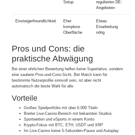
Setup
regulierten DE-
Angeboten
Einsteigerfreundlichkeit
Eher
Etwas
komplexe
Einarbeitung
Oberfläche
nötig
Pros und Cons: die
praktische Abwägung
Bei einer ehrlichen Bewertung helfen keine Superlative, sondern
eine saubere Pros-und-Cons-Sicht. Bet Match kann für
bestimmte Nutzerprofile sinnvoll sein, ist aber nicht
automatisch die beste Wahl für alle.
Vorteile
Großes Spielportfolio mit über 6.000 Titeln
Breiter Live-Casino-Bereich mit bekannten Studios
Sportwetten und eSports in einem Konto
Krypto-Fokus mit BTC, ETH, USDT und XRP
Im Live-Casino keine 5-Sekunden-Pause und Autoplay