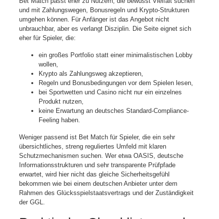
Bet Match passt eher zu Nutzern, die bewusst Vielfalt suchen
und mit Zahlungswegen, Bonusregeln und Krypto-Strukturen
umgehen können. Für Anfänger ist das Angebot nicht
unbrauchbar, aber es verlangt Disziplin. Die Seite eignet sich
eher für Spieler, die:
ein großes Portfolio statt einer minimalistischen Lobby
wollen,
Krypto als Zahlungsweg akzeptieren,
Regeln und Bonusbedingungen vor dem Spielen lesen,
bei Sportwetten und Casino nicht nur ein einzelnes
Produkt nutzen,
keine Erwartung an deutsches Standard-Compliance-
Feeling haben.
Weniger passend ist Bet Match für Spieler, die ein sehr
übersichtliches, streng reguliertes Umfeld mit klaren
Schutzmechanismen suchen. Wer etwa OASIS, deutsche
Informationsstrukturen und sehr transparente Prüfpfade
erwartet, wird hier nicht das gleiche Sicherheitsgefühl
bekommen wie bei einem deutschen Anbieter unter dem
Rahmen des Glücksspielstaatsvertrags und der Zuständigkeit
der GGL.