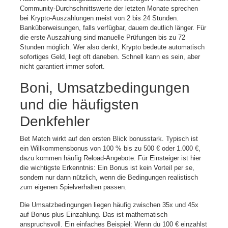
Community-Durchschnittswerte der letzten Monate sprechen
bei Krypto-Auszahlungen meist von 2 bis 24 Stunden.
Banküberweisungen, falls verfügbar, dauern deutlich länger. Für
die erste Auszahlung sind manuelle Prüfungen bis zu 72
Stunden möglich. Wer also denkt, Krypto bedeute automatisch
sofortiges Geld, liegt oft daneben. Schnell kann es sein, aber
nicht garantiert immer sofort.
Boni, Umsatzbedingungen
und die häufigsten
Denkfehler
Bet Match wirkt auf den ersten Blick bonusstark. Typisch ist
ein Willkommensbonus von 100 % bis zu 500 € oder 1.000 €,
dazu kommen häufig Reload-Angebote. Für Einsteiger ist hier
die wichtigste Erkenntnis: Ein Bonus ist kein Vorteil per se,
sondern nur dann nützlich, wenn die Bedingungen realistisch
zum eigenen Spielverhalten passen.
Die Umsatzbedingungen liegen häufig zwischen 35x und 45x
auf Bonus plus Einzahlung. Das ist mathematisch
anspruchsvoll. Ein einfaches Beispiel: Wenn du 100 € einzahlst