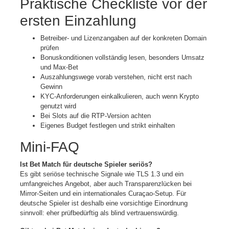
Praktische Checkliste vor der
ersten Einzahlung
Betreiber- und Lizenzangaben auf der konkreten Domain
prüfen
Bonuskonditionen vollständig lesen, besonders Umsatz
und Max-Bet
Auszahlungswege vorab verstehen, nicht erst nach
Gewinn
KYC-Anforderungen einkalkulieren, auch wenn Krypto
genutzt wird
Bei Slots auf die RTP-Version achten
Eigenes Budget festlegen und strikt einhalten
Mini-FAQ
Ist Bet Match für deutsche Spieler seriös?
Es gibt seriöse technische Signale wie TLS 1.3 und ein
umfangreiches Angebot, aber auch Transparenzlücken bei
Mirror-Seiten und ein internationales Curaçao-Setup. Für
deutsche Spieler ist deshalb eine vorsichtige Einordnung
sinnvoll: eher prüfbedürftig als blind vertrauenswürdig.