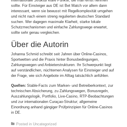
internationale Struktur klare Punkte, die man ernst nehmen
sollte. Für Einsteiger aus DE ist Bet Match vor allem dann
interessant, wenn sie bewusst mit Regelkomplexität umgehen
und nicht nach einem streng regulierten deutschen Standard
suchen. Wer dagegen maximale Klarheit, starke lokale
Schutzmechanismen und einfache Zahlungswege erwartet,
sollte sehr genau vergleichen.
Über die Autorin
Johanna Schmid schreibt seit Jahren über Online-Casinos,
Sportwetten und die Praxis hinter Bonusbedingungen,
Zahlungswegen und Anbieterstrukturen. Ihr Schwerpunkt liegt
auf verständlichen, nüchternen Analysen für Einsteiger und auf
der Frage, wie sich Angebote im Alltag tatsächlich anfühlen.
Quellen:
Stable-Facts zum Marken- und Betreiberkontext, zur
technischen Absicherung, zu Zahlungswegen, Bonusregeln,
Auszahlungslogik, Portfolio, Live-Casino, RTP-Beobachtungen
und zur internationalen Curaçao-Struktur; allgemeine
Einordnung anhand gängiger Prüfprinzipien für Online-Casinos
in DE.
Posted in
Uncategorized